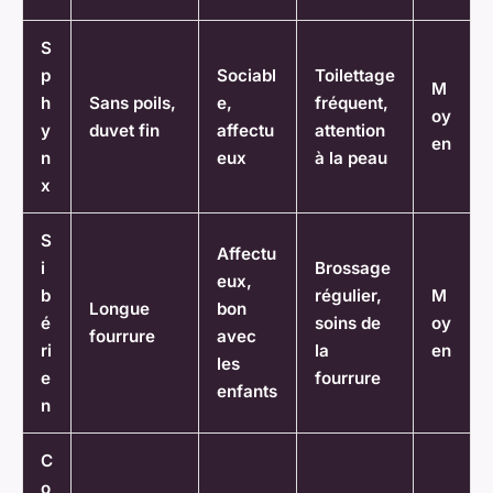
S
p
Sociabl
Toilettage
M
h
Sans poils,
e,
fréquent,
oy
y
duvet fin
affectu
attention
en
n
eux
à la peau
x
S
Affectu
i
Brossage
eux,
b
régulier,
M
Longue
bon
é
soins de
oy
fourrure
avec
ri
la
en
les
e
fourrure
enfants
n
C
o