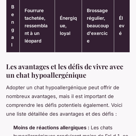
B
Fourrure
Brossage
e
tachetée,
Énergiq
régulier,
Él
n
ressembla
ue,
beaucoup
ev
g
nt à un
loyal
d'exercic
é
a
léopard
e
l
Les avantages et les défis de vivre avec
un chat hypoallergénique
Adopter un chat hypoallergénique peut offrir de
nombreux avantages, mais il est important de
comprendre les défis potentiels également. Voici
une liste détaillée des avantages et des défis :
Moins de réactions allergiques :
Les chats
hypoallergéniques produisent moins de Fel d 1, ce