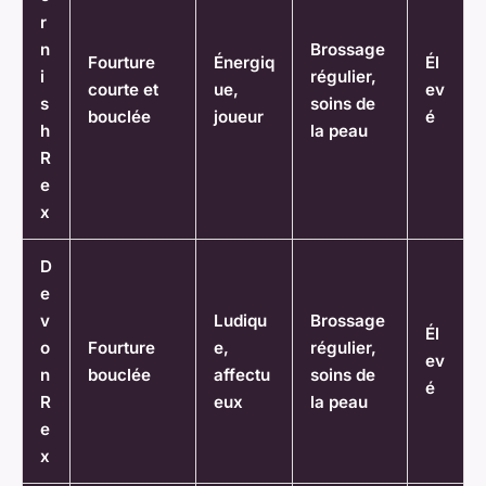
r
n
Brossage
Fourture
Énergiq
Él
i
régulier,
courte et
ue,
ev
s
soins de
bouclée
joueur
é
h
la peau
R
e
x
D
e
v
Ludiqu
Brossage
Él
o
Fourture
e,
régulier,
ev
n
bouclée
affectu
soins de
é
R
eux
la peau
e
x