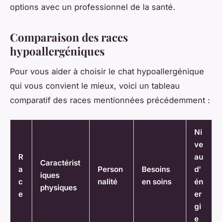
options avec un professionnel de la santé.
Comparaison des races
hypoallergéniques
Pour vous aider à choisir le chat hypoallergénique
qui vous convient le mieux, voici un tableau
comparatif des races mentionnées précédemment :
Ni
ve
R
au
Caractérist
a
Person
Besoins
d'
iques
c
nalité
en soins
én
physiques
e
er
gi
e